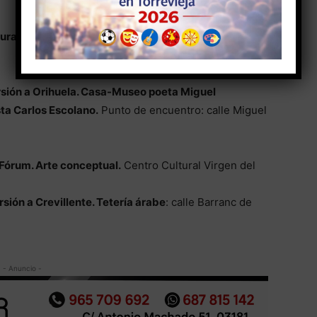
uración expo alumnos Escuela Municipal de Pintura.
sión a Orihuela. Casa-Museo poeta Miguel
ta Carlos Escolano.
Punto de encuentro: calle Miguel
Fórum. Arte conceptual.
Centro Cultural Virgen del
sión a Crevillente. Tetería árabe
: calle Barranc de
- Anuncio -