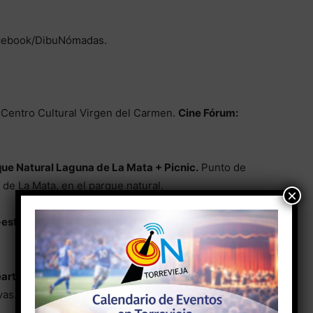
facebook/DibuNómadas.
l Centro Cultural Virgen del Carmen.
Cine Fórum:
ue Natural Laguna de La Mata + Picnic.
Punto de
de La Mata, en el parque natural.
×
estudio del pintor Israel Nicolás
. Calle Clemente
arte. Cuevas de Rodeo, Rojales.
Exposición de
uevas. Punto de encuentro: junto al escenario de