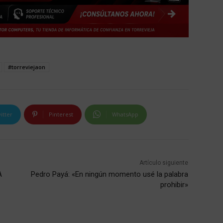
#torreviejaon
itter
Pinterest
WhatsApp
Artículo siguiente
A
Pedro Payá: «En ningún momento usé la palabra
prohibir»