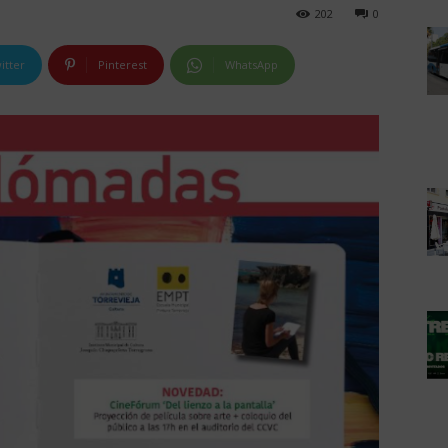
202
0
itter
Pinterest
WhatsApp