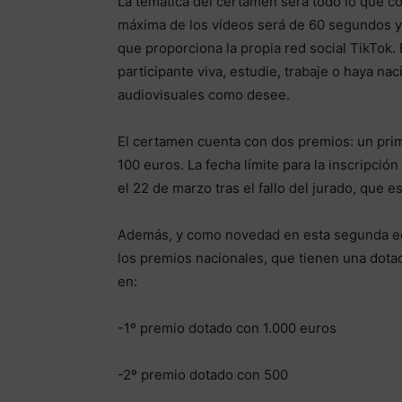
La temática del certamen será todo lo que con
máxima de los vídeos será de 60 segundos y s
que proporciona la propia red social TikTok.
participante viva, estudie, trabaje o haya na
audiovisuales como desee.
El certamen cuenta con dos premios: un pri
100 euros. La fecha límite para la inscripció
el 22 de marzo tras el fallo del jurado, que 
Además, y como novedad en esta segunda edi
los premios nacionales, que tienen una dotac
en:
-1º premio dotado con 1.000 euros
-2º premio dotado con 500