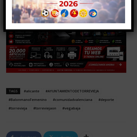
TAGS
#alicante
#AYUNTAMIENTODETORREVIEJA
#BalonmanoFemenino
#comunidadvalenciana
#deporte
#torrevieja
#torreviejaon
#vegabaja