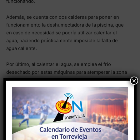
funcionando.
Además, se cuenta con dos calderas para poner en
funcionamiento la deshumectadora de la piscina, que
en caso de necesidad se podría utilizar calentar el
agua, haciendo prácticamente imposible la falta de
agua caliente.
Por último, al calentar el agua, se emplea el frío
desechado por estas máquinas para atemperar la zona
×
de baño cubierta, supliendo así los problemas
existentes de calor durante el baño.
- Anuncio -