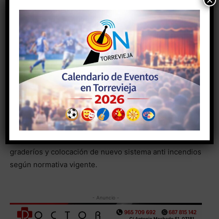
×
barandilla de las gradas del Palacio de los Deportes.-La
colocación de nuevos focos led para la piscina
climatizada y el Palacio de los Deportes, la instalación
de megafonía en el Palacio de los Deportes, la
instalación de tres video-marcadores según normativa
IHF para el Campeonato del Mundo de Balonmano, la
colocación de redes parabalones negras, para el
desarrollo del campeonato del Mundo, la colocación de
líneas wifi (fibra óptica) en zona de vestuarios, nuevo
equipamiento de perchas y bancos en los vestuarios,
reparación del parquet, reparación de asientos de los
graderíos y colocación de nuevo sistema anti incendios
según normativa vigente.
- Anuncio -