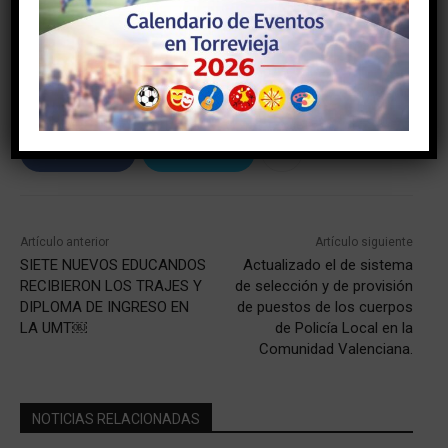
TAGS
#AYUNTAMIENTODETORREVIEJA
#torrevieja
#torreviejaon
Facebook
Twitter
Artículo anterior
Artículo siguiente
SIETE NUEVOS EDUCANDOS
Actualizado el de sistema
RECIBIERON LOS TRAJES Y
de selección y de provisión
DIPLOMA DE INGRESO EN
de puestos de los cuerpos
LA UMT￼
de Policía Local en la
Comunidad Valenciana.
NOTICIAS RELACIONADAS