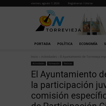
viernes, agosto 7, 2026
Registrarse / Unirse
PORTADA
POLÍTICA
ECONOMÍA
Inicio
Actividades
El Ayuntamiento de Torrevieja impu
Actividades
Formación
Noticias
El Ayuntamiento de
la participación ju
comisión específi