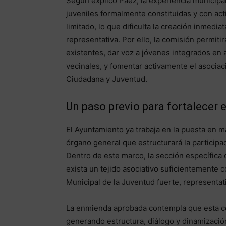
Según explicó Páez, la experiencia municipa
juveniles formalmente constituidas y con act
limitado, lo que dificulta la creación inmedi
representativa. Por ello, la comisión permitirá
existentes, dar voz a jóvenes integrados en a
vecinales, y fomentar activamente el asociac
Ciudadana y Juventud.
Un paso previo para fortalecer el
El Ayuntamiento ya trabaja en la puesta en 
órgano general que estructurará la participac
Dentro de este marco, la sección específica 
exista un tejido asociativo suficientemente 
Municipal de la Juventud fuerte, representat
La enmienda aprobada contempla que esta co
generando estructura, diálogo y dinamización