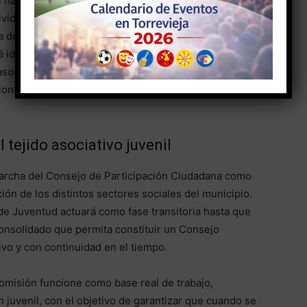
l ha evidenciado que el número de asociaciones
ividad continuada en Torrevieja es actualmente
ata de un Consejo de la Juventud con una base sólida y
 identificar y localizar a las entidades juveniles
sociaciones culturales, deportivas, sociales o
ionismo juvenil desde las concejalías de Participación
 tejido asociativo juvenil
marcha del Consejo de Participación Ciudadana como
ión de los distintos sectores sociales del municipio.
de Juventud actuará como fase transitoria hasta que
consolidado que permita constituir un Consejo
ivo y con continuidad en el tiempo.
misión funcione como base real de trabajo,
 juvenil, con el objetivo de garantizar que cuando se