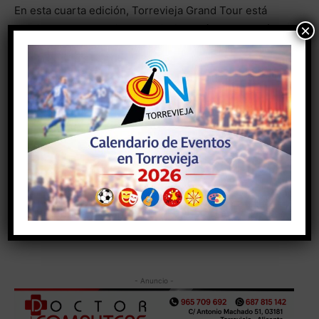
En esta cuarta edición, Torrevieja Grand Tour está
×
dirigido por las arquitectas Mireia Luzárraga y María
José Marcos, ambas profesoras de Proyectos
Arquitectónicos en la Universidad de Alicante y
también docentes en la Universidad Andrés Bello de
Chile y el Instituto de Arquitectura Avanzada de
Cataluña. El equipo de docentes recién titulados que
forman parte de este equipo multigeneracional son
Juanma López, Gemma Santo, Sara Serna, Beatriz
Arranz y Jonathan Berna. Todos ellos acaban de
terminar la carrera de Arquitectura de forma destacada,
por lo que han sido seleccionados para formar parte de
este grupo de trabajo.
- Anuncio -