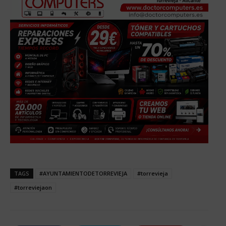
TAGS
#AYUNTAMIENTODETORREVIEJA
#torrevieja
#torreviejaon