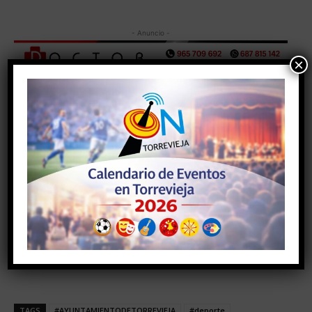
- Anuncio -
×
TAGS
#AYUNTAMIENTODETORREVIEJA
#deporte