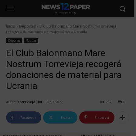
Inicio
Deportes
El Club Balonmano Mare Nostrum Torrevieja
recogerá donaciones de material para Ucrania
Deportes
Noticias
El Club Balonmano Mare
Nostrum Torrevieja recogerá
donaciones de material para
Ucrania
Autor:
Torrevieja ON
03/03/2022
237
0
Facebook
Twitter
Pinterest