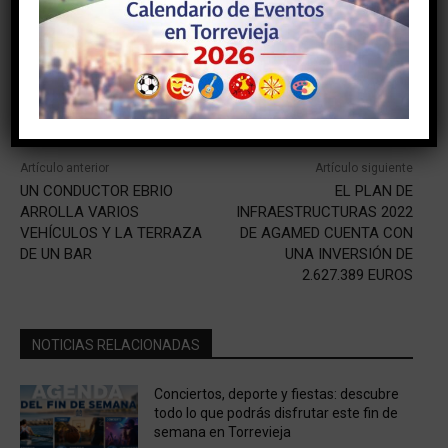
Facebook
Twitter
Pinterest
Artículo anterior
Artículo siguiente
UN CONDUCTOR EBRIO
EL PLAN DE
ARROLLA VARIOS
INFRAESTRUCTURAS 2022
VEHÍCULOS Y LA TERRAZA
DE AGAMED CUENTA CON
DE UN BAR
UNA INVERSIÓN DE
2.627.389 EUROS
NOTICIAS RELACIONADAS
Conciertos, deporte y fiestas: descubre
todo lo que podrás disfrutar este fin de
semana en Torrevieja