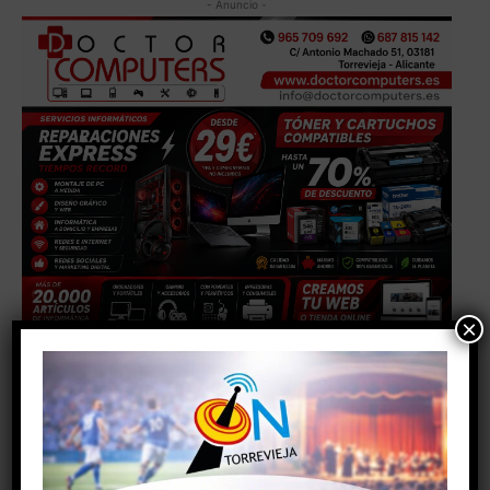
- Anuncio -
×
TAGS
#AYUNTAMIENTODETORREVIEJA
#deporte
#torrevieja
#torreviejaon