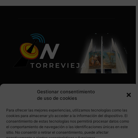
Gestionar consentimiento
de uso de cookies
Para ofrecer las mejores experiencias, utilizamos tecnologías como las
SÍGUENOS EN REDES SOCIALES
cookies para almacenar y/o acceder a la información del dispositivo. El
consentimiento de estas tecnologías nos permitirá procesar datos como
el comportamiento de navegación o las identificaciones únicas en este
sitio. No consentir o retirar el consentimiento, puede afectar
negativamente a ciertas características y funciones.