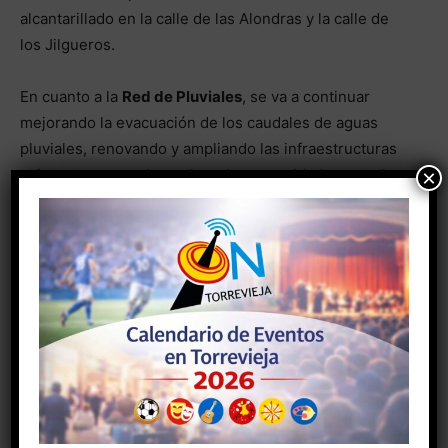
alcantarillado en la calle de las Alondras y la calle de
los Jilgueros.
En cuanto a la
Red de Pluviales
, se va a continuar
mejorando la evacuación de los caudales de aguas
pluviales, renovando y ampliando las infraestructuras
×
existentes para adecuarlas a las necesidades actuales
de la población, especialmente actuando en la
urbanización Torreta Florida. La inversión total con
fondos propios para el presente año 2022 asciende a
1.000.000 de euros.
Por último, Eduardo Dolón ha dado a conocer una
inversión de 104.470 euros en la renovación de
equipamientos como el suministro e instalación en
oficinas y local de Atención al Cliente de AGAMED de
un sistema de seguridad, CCTV e intrusión. La