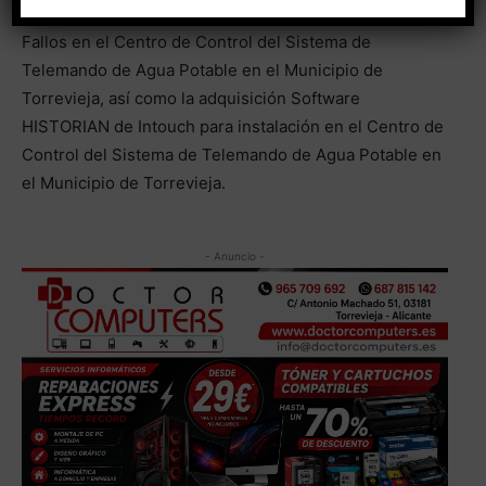
instalación de un nuevo servidor con alta tolerancia a
Fallos en el Centro de Control del Sistema de
Telemando de Agua Potable en el Municipio de
Torrevieja, así como la adquisición Software
HISTORIAN de Intouch para instalación en el Centro de
Control del Sistema de Telemando de Agua Potable en
el Municipio de Torrevieja.
- Anuncio -