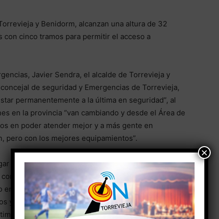
Torrevieja y Benidorm, alcanzan una altura de 32
 con cinco tramos para permitir el acceso a
ncias, Javier Sendra, el alcalde de Torrevieja y
 concejal de seguridad y Emergencias de Torrevieja,
star permanentemente a la última en seguridad”, al
es en la provincia “van cambiando y desde el Área de
os en poder atender mejor y a más gente en
, pero con los mejores equipamientos”.
×
r a alturas de rescate que hasta la fecha no se
con problemas de sobrepeso, llegado el caso”, ha
o en que gracias a este tipo de inversiones
os ya obsoletos, a pesar de que en su momento eran
tima y seguir mejorando, porque la seguridad es lo