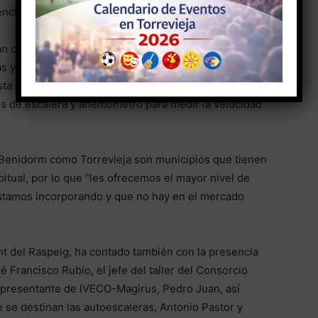
ncias”.
n con una plataforma giratoria de 360º, además de
as y un máximo de 400 kg. Disponen también de porta
sta 200 kg., así como sensores de anticolisión,
s de escalera y anemómetro para medir la velocidad
Benidorm como Torrevieja son municipios que tienen
bitual, por lo que “les ofrecemos el mayor nivel de
stamos incorporando y que no hay en el mercado
nt del Raspeig, ha contado también con la presencia
é Francisco Rubio, el jefe del taller del Consorcio
epresentante de IVECO-Magirus, Pedro Juan, así
 se destinan las autoescaleras, Antonio Pastor y