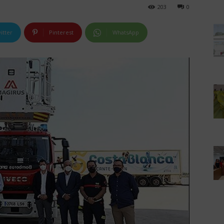
203
0
itter
Pinterest
WhatsApp