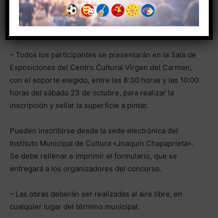
Y SUS COSTUMBRES
. Con el tema nos referimos a
usos y costumbres tradicionales para nuestra ciudad
así como lugares emblemáticos.
– Todos los participantes se presentarán en la Sala de
Exposiciones del Centro Cultural Virgen del Carmen,
con el soporte elegido, entre las 8:30 horas y las 10:00
horas del sábado 23 de octubre, para realizar la
inscripción y sellar la superficie a pintar.
Pueden inscribirse desde la sede electrónica del
Instituto Municipal de Cultura «Joaquín Chapaprieta».
Se debe rellenar e imprimir el formulario, que se
entregará a los organizadores del concurso.
– Las obras deberán ser realizadas al aire libre, en
cualquier lugar del término municipal.