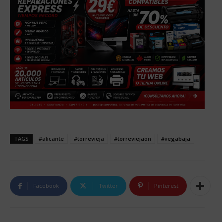
TAGS
#alicante
#torrevieja
#torreviejaon
#vegabaja
Facebook
Twitter
Pinterest