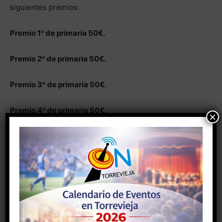
siguientes premios:
Premio 1º de primaria 50€.
Premio 2º de primaria 50€.
Premio 3º de primaria 50€.
Premio 4º de primaria 50€.
×
Premio 5º de primaria 50€.
Premio 6º de primaria 50€.
BASES JÓVENES Y ADULTOS
– La técnica a emplear será libre. El tema,
TORREVIEJA