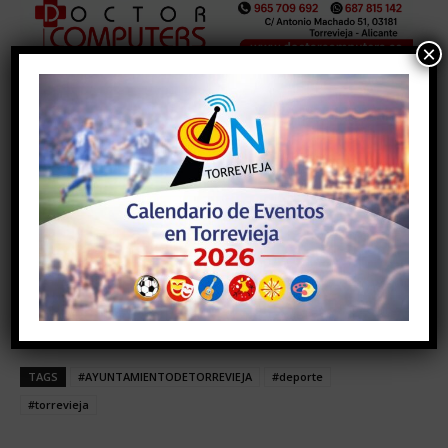
×
TAGS
#AYUNTAMIENTODETORREVIEJA
#deporte
#torrevieja