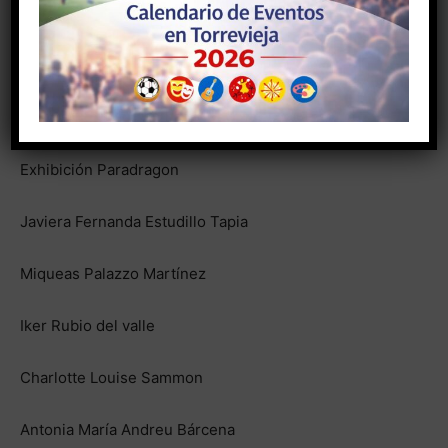
Inés Mora
Nati Pérez
…….
Exhibición Paradragon
Javiera Fernanda Estudillo Tapia
Miqueas Palazzo Martínez
Iker Rubio del valle
Charlotte Louise Sammon
Antonia María Andreu Bárcena