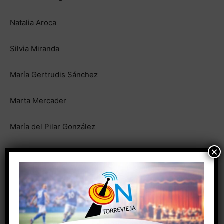
Natalia Aroca
Silvia Miranda
María Gertrudis Sánchez
Marta Mercader
María del Pilar González
×
Micheline Lambrecht
María Isabel Ruiz
Carmen Pilar Alcaraz