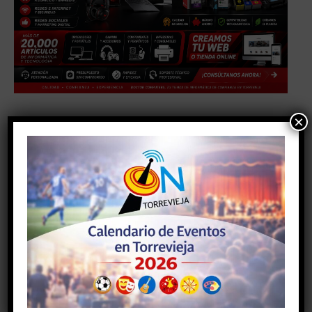
×
Facebook
Twitter
Artículo anterior
Artículo siguiente
LA SEDE UNIVERSITARIA DE
El acalde de Torrevieja,
TORREVIEJA ORGANIZA
Eduardo Dolón, valora
MAÑANA LA
positivamente la decisión
VIDEOCONFERENCIA
judicial que deja sin validéz
«ENTRE FLAMENCOS:
el recurso presentado por la