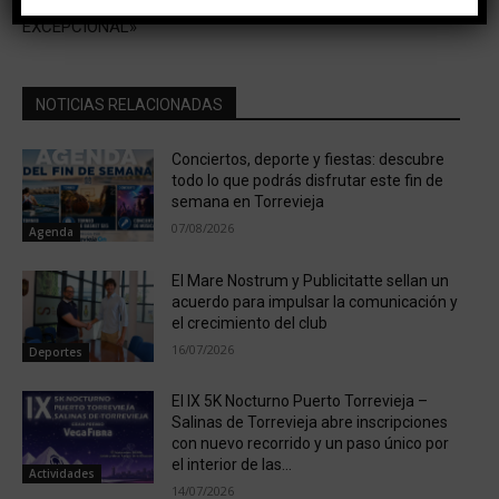
HISTORIA DE UN EVENTO
oposición.
EXCEPCIONAL»
NOTICIAS RELACIONADAS
Conciertos, deporte y fiestas: descubre
todo lo que podrás disfrutar este fin de
semana en Torrevieja
07/08/2026
Agenda
El Mare Nostrum y Publicitatte sellan un
acuerdo para impulsar la comunicación y
el crecimiento del club
16/07/2026
Deportes
El IX 5K Nocturno Puerto Torrevieja –
Salinas de Torrevieja abre inscripciones
con nuevo recorrido y un paso único por
el interior de las...
Actividades
14/07/2026