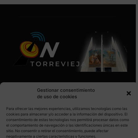
Gestionar consentimiento
de uso de cookies
Para ofrecer las mejores experiencias, utilizamos tecnologías como las
SÍGUENOS EN REDES SOCIALES
cookies para almacenar y/o acceder a la información del dispositivo. El
consentimiento de estas tecnologías nos permitirá procesar datos como
el comportamiento de navegación o las identificaciones únicas en este
sitio. No consentir o retirar el consentimiento, puede afectar
negativamente a ciertas características y funciones.