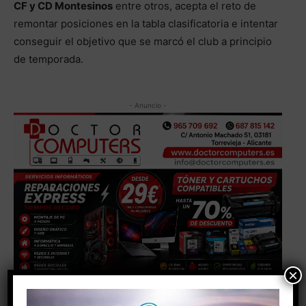
CF y CD Montesinos
entre otros, acepta el reto de
remontar posiciones en la tabla clasificatoria e intentar
conseguir el objetivo que se marcó el club a principio
de temporada.
- Anuncio -
×