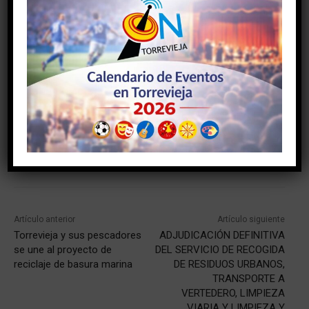
TAGS
#alicante
#comunidadvalenciana
#deporte
#torrevieja
#torreviejaon
#vegabaja
Facebook
Twitter
Artículo anterior
Artículo siguiente
Torrevieja y sus pescadores
ADJUDICACIÓN DEFINITIVA
se une al proyecto de
DEL SERVICIO DE RECOGIDA
reciclaje de basura marina
DE RESIDUOS URBANOS,
TRANSPORTE A
VERTEDERO, LIMPIEZA
VIARIA Y LIMPIEZA Y