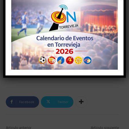
TAGS
#AYUNTAMIENTODETORREVIEJA
#torrevieja
#torreviejaon
Facebook
Twitter
Artículo anterior
Artículo siguiente