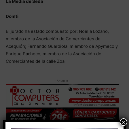
La Media de Seda
Domti
El jurado ha estado compuesto por: Noelia Lozano,
miembro de la Asociación de Comerciantes del
Acequión; Fernando Guardiola, miembro de Apymeco y
Enrique Pacheco, miembro de la Asociación de
Comerciantes de la calle Zoa.
- Anuncio -
×