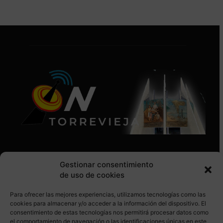
Gestionar consentimiento
de uso de cookies
Para ofrecer las mejores experiencias, utilizamos tecnologías como las
SÍGUENOS EN REDES SOCIALES
cookies para almacenar y/o acceder a la información del dispositivo. El
consentimiento de estas tecnologías nos permitirá procesar datos como
el comportamiento de navegación o las identificaciones únicas en este