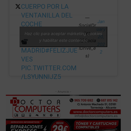
CUERPO POR LA
VENTANILLA DEL
—
Jan
COCHE
SocialDr
uary
ive
Haz clic para aceptar márketing cookies
20,
y habilitar este contenido
(@Socia
202
lDrive_e
MADRID
#FELIZJUE
2
s)
VES
PIC.TWITTER.COM
/LSYUNNIJZ5
- Anuncio -