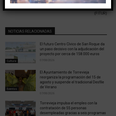
Senyoret con aroma a
LA FERIA INTERNACIONAL
habanera.
DE TURISMO DE MADRID
(FITUR)
NOTICIAS RELACIONADAS
El futuro Centro Cívico de San Roque da
un paso decisivo con la adjudicación del
proyecto por cerca de 158.000 euros
07/08/2026
Cultura
El Ayuntamiento de Torrevieja
reorganiza la programación del 15 de
agosto y suspende el tradicional Desfile
de Verano
Eventos
07/08/2026
Torrevieja impulsa el empleo con la
contratación de 55 personas
desempleadas gracias a seis programas