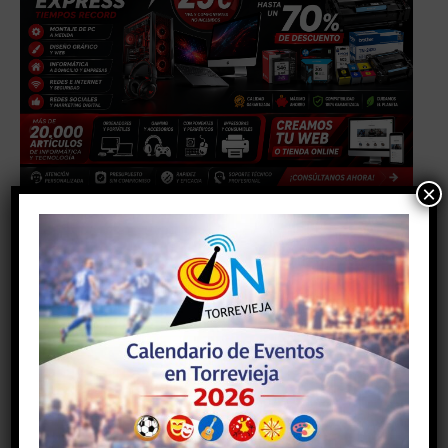
×
Facebook
Twitter
Pinterest
Artículo anterior
Artículo siguiente
El restaurante Las Cañas
LA GASTRONOMÍA DE
cocina en Fitur Arroz al
TORREVIEJA, PRESENTE EN