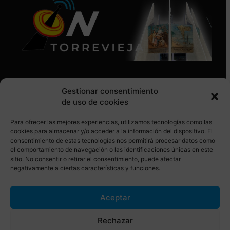
Gestionar consentimiento
de uso de cookies
Para ofrecer las mejores experiencias, utilizamos tecnologías como las
SÍGUENOS EN REDES SOCIALES
cookies para almacenar y/o acceder a la información del dispositivo. El
consentimiento de estas tecnologías nos permitirá procesar datos como
el comportamiento de navegación o las identificaciones únicas en este
sitio. No consentir o retirar el consentimiento, puede afectar
negativamente a ciertas características y funciones.
Aceptar
© Torrevieja ON. Desarrollado por
Netrotec
Rechazar
AVISO LEGAL
POLÍTICA DE COOKIES