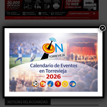
×
Facebook
Twitter
Pinterest
Artículo anterior
Artículo siguiente
INAUGURADO EL MONOLITO
La cincuentava edición del
SOBRE LA RECREACIÓN DEL
premio Diego Ramírez
CORTIJO Y TORRE DE LA
Pastor se pone en marcha
MATA
NOTICIAS RELACIONADAS