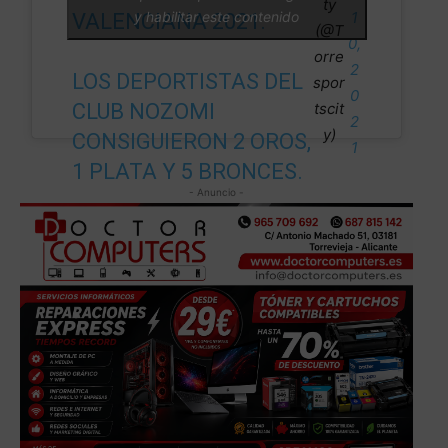
ty
y habilitar este contenido
1
VALENCIANA 2021.
(@T
0,
orre
2
LOS DEPORTISTAS DEL
spor
0
CLUB NOZOMI
tscit
2
y)
CONSIGUIERON 2 OROS,
1
1 PLATA Y 5 BRONCES.
- Anuncio -
¡ENHORABUENA A
TODOS!
PIC.TWITTER.COM/NQ
R0WNYO6E