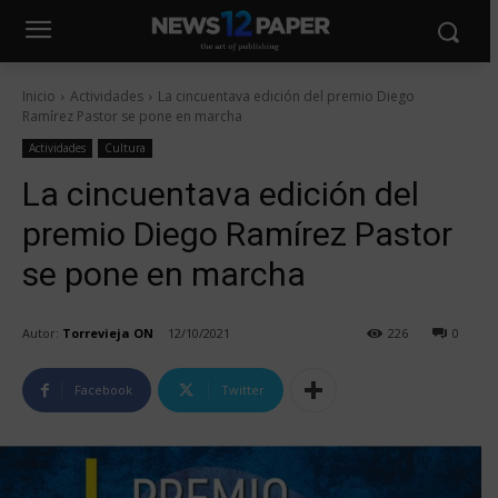
Inicio
Actividades
La cincuentava edición del premio Diego
Ramírez Pastor se pone en marcha
Actividades
Cultura
La cincuentava edición del
premio Diego Ramírez Pastor
se pone en marcha
Autor:
Torrevieja ON
12/10/2021
226
0
Facebook
Twitter