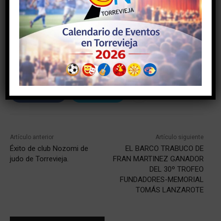
TAGS
#AYUNTAMIENTODETORREVIEJA
#torrevieja
#torreviejaon
#vegabaja
Facebook
Twitter
Artículo anterior
Artículo siguiente
Éxito de club Nozomi de
EL BARCO TRABUCO DE
judo de Torrevieja.
FRAN MARTINEZ GANADOR
DEL 30º TROFEO
FUNDADORES-MEMORIAL
TOMÁS LANZAROTE