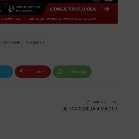
torreviejaon
#vegabaja
itter
Pinterest
WhatsApp
Artículo siguiente
DE TORREVIEJA A MADRID