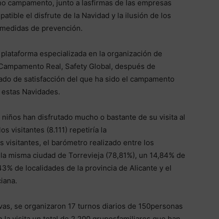
cho campamento, junto a lasfirmas de las empresas
tible el disfrute de la Navidad y la ilusión de los
s medidas de prevención.
 plataforma especializada en la organización de
 Campamento Real, Safety Global, después de
rado de satisfacción del que ha sido el campamento
 estas Navidades.
 niños han disfrutado mucho o bastante de su visita al
 visitantes (8.111) repetiría la
 visitantes, el barómetro realizado entre los
 la misma ciudad de Torrevieja (78,81%), un 14,84% de
3% de localidades de la provincia de Alicante y el
iana.
vas, se organizaron 17 turnos diarios de 150personas
 la visita un total de 2.200 gruposfamiliares que han