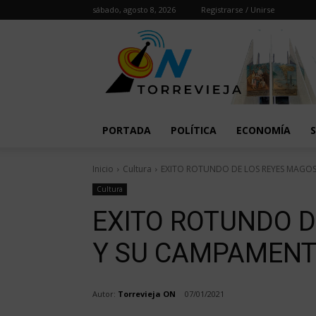
sábado, agosto 8, 2026
Registrarse / Unirse
PORTADA
POLÍTICA
ECONOMÍA
Inicio
Cultura
EXITO ROTUNDO DE LOS REYES MAGO
Cultura
EXITO ROTUNDO D
Y SU CAMPAMEN
Autor:
Torrevieja ON
07/01/2021