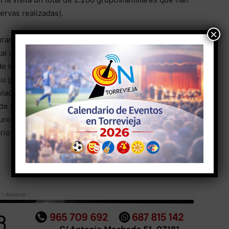
ervas realizadas).
×
nte cuatro días, del 2 al 5 de enero, la actividad de
al de 40 actores han reflejado cómo era la actividad
 de leñadores, herreros y panaderos, entre otros.
u guardia pretoriana, las predicciones deun
iadas por los niños y niñas, la visita alas jaimas y
e regalos, también han sido los principales
guroso control del flujo de personas en el recinto
rio de Torrevieja.
- Anuncio -