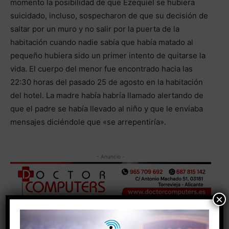
momento la posibilidad de que Ezequiel se hubiera
suicidado, incluso, sospecharon de que su decisión de
saltar por un muro y no salir por la puerta de la
habitación cuando nadie sabía que había matado al
pequeño hubiera sido un primer intento de quitarse la
vida. El cuerpo del menor fue encontrado hacia las
22:30 horas del pasado 25 de agosto en la habitación
del hotel. La madre había habría llamado alertando de
que el padre se había llevado al niño y que le enviaba
mensajes diciéndole que «se arrepentiría».
- Anuncio -
×