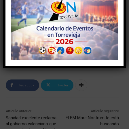
Facebook
Twitter
Artículo anterior
Artículo siguiente
Sanidad excelente reclama
El BM Mare Nostrum te está
al gobierno valenciano que
buscando