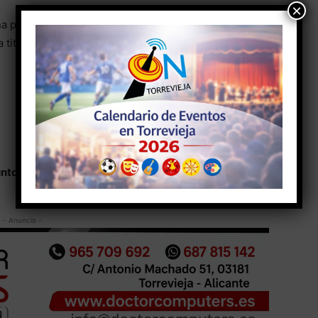
×
na podrá contar con
Pablo
Buendía Marco,
 titularidad indiscutible en la demarcación de
untos
- Anuncio -