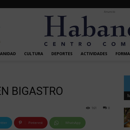
Anuncio
SANIDAD
CULTURA
DEPORTES
ACTIVIDADES
FORMA
EN BIGASTRO
M
161
0
itter
Pinterest
WhatsApp