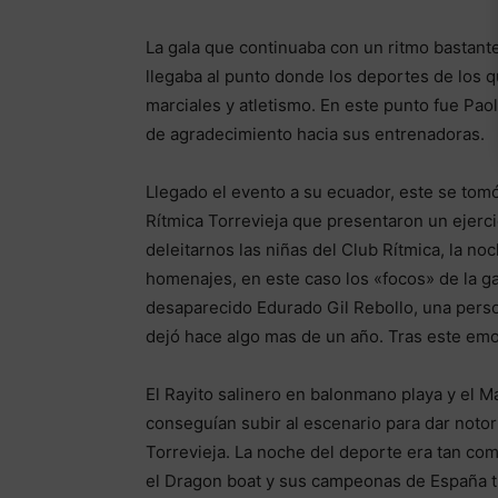
La gala que continuaba con un ritmo bastant
llegaba al punto donde los deportes de los q
marciales y atletismo. En este punto fue Pao
de agradecimiento hacia sus entrenadoras.
Llegado el evento a su ecuador, este se tom
Rítmica Torrevieja que presentaron un ejercic
deleitarnos las niñas del Club Rítmica, la no
homenajes, en este caso los «focos» de la ga
desaparecido Edurado Gil Rebollo, una perso
dejó hace algo mas de un año. Tras este emot
El Rayito salinero en balonmano playa y el M
conseguían subir al escenario para dar noto
Torrevieja. La noche del deporte era tan co
el Dragon boat y sus campeonas de España tuv