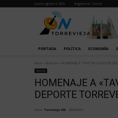
jueves, agosto 6, 2026
Registrarse / Unirse
PORTADA
POLÍTICA
ECONOMÍA
Inicio
Noticias
HOMENAJE A "TAVI" EN LA NOCHE DEL
Noticias
HOMENAJE A «TAV
DEPORTE TORREV
Autor:
Torrevieja ON
28/06/2021