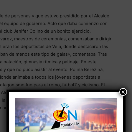
e de personas y que estuvo presidido por el Alcalde
del equipo de gobierno. Acto que daba comienzo con
l club Jenifer Colino de un bonito ejercicio.
varez, maestros de ceremonias, comenzaban a dirigir
s eran los deportistas de Vela, donde destacaron las
haban de menos este tipo de galas», comentaba. Tras
a natación, gimnasia rítmica y patinaje. En este
y que no pudo asistir al evento, Polina Berezina,
 donde animaba a todos los jóvenes deportistas a
otagonismo fue para el remo, fútbol7 y ciclismo. El
×
dra Alonso dedicaron unas palabras de agradecimiento
 la concejalía de deportes encabezada por Diana
 orgullo llevar el nombre y la bandera de Torrevieja