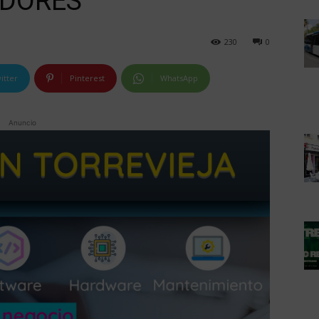
ADORES
230
0
itter
Pinterest
WhatsApp
Anuncio