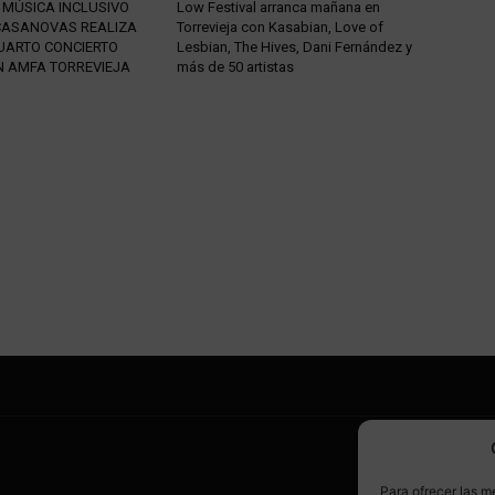
 MÚSICA INCLUSIVO
Low Festival arranca mañana en
CASANOVAS REALIZA
Torrevieja con Kasabian, Love of
UARTO CONCIERTO
Lesbian, The Hives, Dani Fernández y
N AMFA TORREVIEJA
más de 50 artistas
SÍ
Para ofrecer las m