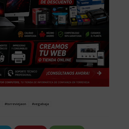
#torreviejaon
#vegabaja