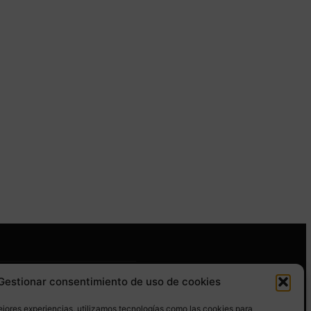
Gestionar consentimiento de uso de cookies
GUENOS EN REDES SOCIALES
ejores experiencias, utilizamos tecnologías como las cookies para