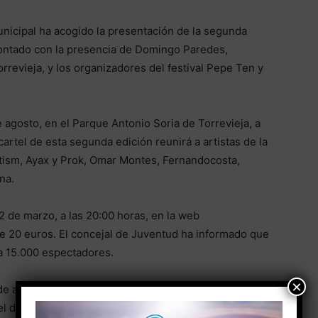
nicipal ha acogido la presentación de la segunda
 contado con la presencia de Domingo Paredes,
revieja, y los organizadores del festival Pepe Ten y
 agosto, en el Parque Antonio Soria de Torrevieja, a
artel de esta segunda edición reunirá a artistas de la
etism, Ayax y Prok, Omar Montes, Fernandocosta,
ena.
2 de marzo, a las 20:00 horas, en la web
 de 20 euros. El concejal de Juventud ha informado que
 a 15.000 espectadores.
×
e actividades en paralelo. Entre ellas destacan el
l de food trucks, el destinado a ONG’s y