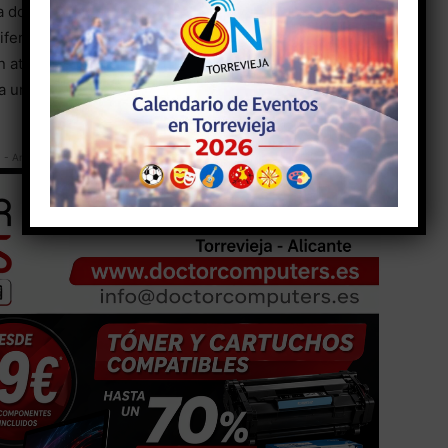
donde el skate, el surf y la pintura tendrán
iferentes escuelas torrevejenses. El recinto
 atracciones de feria para todos los asistentes que
a urbana.
- Anuncio -