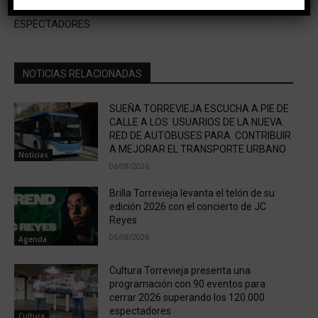
PODRÁ ACOGER A 15.000
ESPECTADORES
NOTICIAS RELACIONADAS
SUEÑA TORREVIEJA ESCUCHA A PIE DE
CALLE A LOS USUARIOS DE LA NUEVA
RED DE AUTOBUSES PARA CONTRIBUIR
A MEJORAR EL TRANSPORTE URBANO
Noticias
06/08/2026
Brilla Torrevieja levanta el telón de su
edición 2026 con el concierto de JC
Reyes
06/08/2026
Agenda
Cultura Torrevieja presenta una
programación con 90 eventos para
cerrar 2026 superando los 120.000
espectadores
Cultura