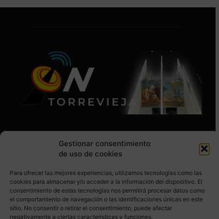
Gestionar consentimiento
de uso de cookies
Para ofrecer las mejores experiencias, utilizamos tecnologías como las
SÍGUENOS EN REDES SOCIALES
cookies para almacenar y/o acceder a la información del dispositivo. El
consentimiento de estas tecnologías nos permitirá procesar datos como
el comportamiento de navegación o las identificaciones únicas en este
sitio. No consentir o retirar el consentimiento, puede afectar
negativamente a ciertas características y funciones.