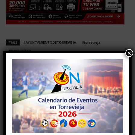
TAGS
#AYUNTAMIENTODETORREVIEJA
#torrevieja
#torreviejaon
×
Facebook
Twitter
Pinterest
Artículo anterior
Artículo siguiente
HOY, A LAS 20:00 HORAS,
CCOO y UGT denuncian que
SALEN A LA VENTA LAS
la lista de espera para una
ENTRADAS DE CRAZY
mamografía urgente es de
URBAN FESTIVAL, QUE
unos 6 meses