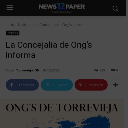
Inicio
Noticias
La Concejalia de Ong's informa
Noticias
La Concejalia de Ong’s
informa
Autor:
Torrevieja ON
02/03/2022
230
0
Facebook
Twitter
Pinterest