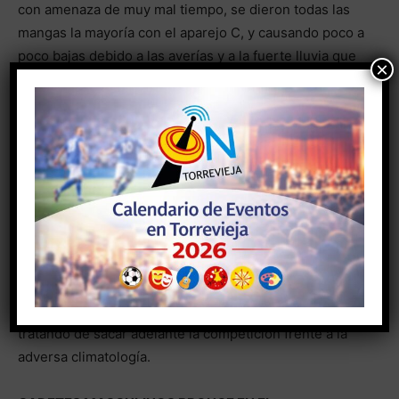
con amenaza de muy mal tiempo, se dieron todas las
mangas la mayoría con el aparejo C, y causando poco a
poco bajas debido a las averías y a la fuerte lluvia que
×
acompañó toda la jornada. Incluso la entrega de trofeos
fue “de campaña” por arreciar la lluvia y el viento en
ese momento, acompañados por el Presidente de la
Federacion de Vela de la Comunitat Valenciana.Todos
los participantes cumplieron con el protocolo COVID,
poniendo la organización todos los medios de
seguridad sanitaria marcados por la federación
española de vela y la federación de vela de la
comunidad valenciana. La organización quiere dar el
agradecimiento al comité de regatas y personas de la
oficina de regata, que estuvo en todo momento
tratando de sacar adelante la competición frente a la
adversa climatología.