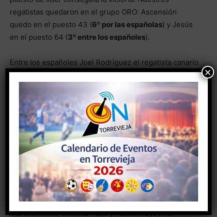
regatistas quedaron en el grupo ORO: Ascensión
quedo en el puesto 43 (
6º por las españolas
) y Jesús
en el puesto 64 (
3º en
tre
los españoles
).
Entre los españoles Joel Rodríguez el regatista canario
×
pasó del quinto al noveno puesto, logrando mantener a
España como primer país entre los no clasificados para
Tokio, levantando la bandera que señalaba el logro:
“España conseguía que el ILCA 7 tuviera
representación en los Juegos Olímpicos”. En ILCA 6,
han sido seis las españolas que durante las últimas
jornadas han navegado en el grupo Oro, peleando por
el mejor puesto entre las 20 primeras naciones
clasificadas, condición requerida por el departamento
Técnico de la RFEV para ser designada como
representante española en Tokio. Asunción Roca,
Martina Reino, Cristina Pujol y Fátima Reyes han