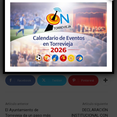
TAGS
#alicante
#comunidadvalenciana
#deporte
#torrevieja
#torreviejaon
#vegabaja
Facebook
Twitter
Pinterest
Artículo anterior
Artículo siguiente
El Ayuntamiento de
DECLARACIÓN
Torrevieja da un paso más
INSTITUCIONAL CON