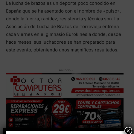
La lucha de brazos es un deporte poco conocido en
España que se ha asentado con el nombre de «pulso»,
donde la fuerza, rapidez, resistencia y técnica son. La
Asociación de Lucha de Brazos de Torrevieja entrena
cada viernes en el gimnasio Eurokinesia donde, desde
hace meses, sus luchadores se han preparado para
este evento, obteniendo unos magníficos resultados.
- Anuncio -
×