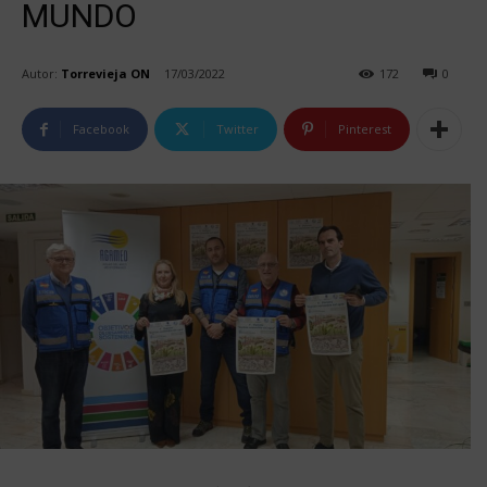
MUNDO
Autor:
Torrevieja ON
17/03/2022
172
0
Facebook
Twitter
Pinterest