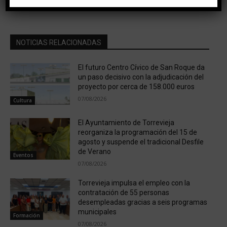
2020
PREVISTO
NOTICIAS RELACIONADAS
El futuro Centro Cívico de San Roque da
un paso decisivo con la adjudicación del
proyecto por cerca de 158.000 euros
07/08/2026
Cultura
El Ayuntamiento de Torrevieja
reorganiza la programación del 15 de
agosto y suspende el tradicional Desfile
de Verano
Eventos
07/08/2026
Torrevieja impulsa el empleo con la
contratación de 55 personas
desempleadas gracias a seis programas
municipales
Formación
07/08/2026