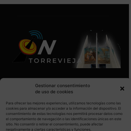
Gestionar consentimiento
de uso de cookies
Para ofrecer las mejores experiencias, utilizamos tecnologías como las
SÍGUENOS EN REDES SOCIALES
cookies para almacenar y/o acceder a la información del dispositivo. El
consentimiento de estas tecnologías nos permitirá procesar datos como
el comportamiento de navegación o las identificaciones únicas en este
sitio. No consentir o retirar el consentimiento, puede afectar
negativamente a ciertas características y funciones.