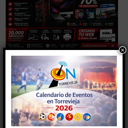
×
Facebook
Twitter
Artículo anterior
Artículo siguiente
JUVENTUD GESTIONÓ UN
LA ENTREGA DE LOTES DE
TOTAL DE 245 CARNETS
PRIMERA NECESIDAD
JOVE DURANTE EL AÑO
FUNCIONA SEGÚN LO