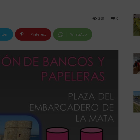
268
0
itter
Pinterest
WhatsApp