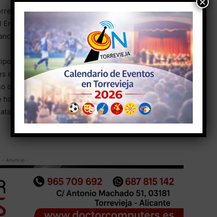
×
revieja, Antonio Vidal, informa que ya han finalizado
l Embarcadero de La Mata, los cuales han consistido
 bancos y papeleras que se encontraban bastante
 tipo de actuaciones se está renovando la imagen de
es el caso de esa Plaza del Embarcadero de la
so de las mismas.
ha eliminado también la última barandilla que
ata, junto a esta plaza, dado que se encontraba en un
- Anuncio -