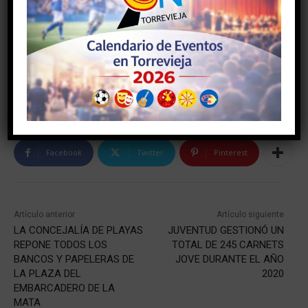
Facebook
Twitter
Pinterest
Artículo anterior
Artículo siguiente
LA CONCEJALÍA DE PLAYAS
JUVENTUD GESTIONÓ UN
REPONE TODOS LOS
TOTAL DE 245 CARNETS
BANCOS Y PAPELERAS DE
JOVE DURANTE EL AÑO
LA PLAZA DEL
2020
EMBARCADERO DE LA
MATA