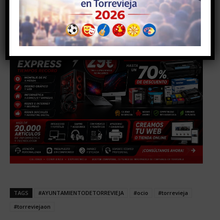
TAGS
#AYUNTAMIENTODETORREVIEJA
#ocio
#torrevieja
#torreviejaon