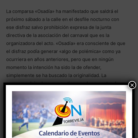
La comparsa «Osadía» ha manifestado que saldrá el
próximo sábado a la calle en el desfile nocturno con
ese disfraz salvo prohibición expresa de la junta
directiva de la asociación del carnaval que es la
organizadora del acto. «Osadía» era consciente de que
el disfraz podía generar «algo de polémica» como ya
ocurriera en años anteriores, pero que en ningún
momento la intención ha sido la de ofender,
simplemente se ha buscado la originalidad. La
comparsa deja claro que no tiene nada en contra de
×
nadie y menos de la Iglesia y sus creyentes, de hecho
alguna de las componentes de la comparsa participan
en diferentes cofradías de la semana santa
torrevejense
- Anuncio -