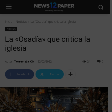
Inicio
Noticias
La "Osadía" que critica la iglesia
Noticias
La «Osadía» que critica la
iglesia
Autor:
Torrevieja ON
22/02/2022
241
0
Facebook
Twitter