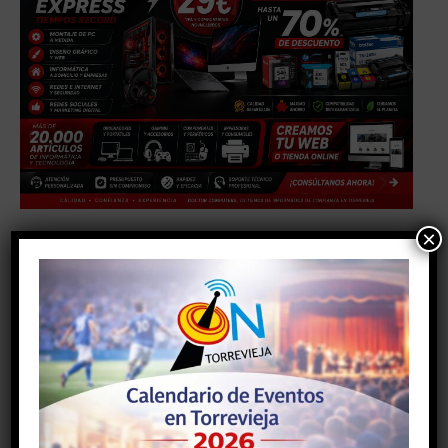
×
TAGS
#AYUNTAMIENTODETORREVIEJA
#torrevieja
#torreviejaon
Facebook
Twitter
Pinterest