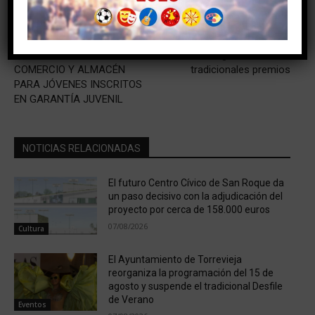
Artículo anterior
Artículo siguiente
JUVENTUD ORGANIZA UN
La prensa de Torrevieja
CURSO DE AUXILIAR DE
entregó anoche sus
COMERCIO Y ALMACÉN
tradicionales premios
PARA JÓVENES INSCRITOS
EN GARANTÍA JUVENIL
NOTICIAS RELACIONADAS
El futuro Centro Cívico de San Roque da
un paso decisivo con la adjudicación del
proyecto por cerca de 158.000 euros
07/08/2026
Cultura
El Ayuntamiento de Torrevieja
reorganiza la programación del 15 de
agosto y suspende el tradicional Desfile
de Verano
Eventos