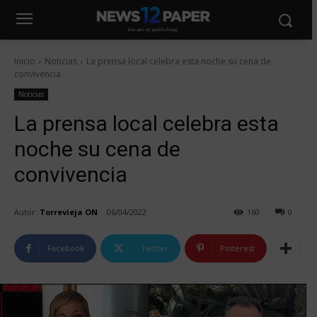
Inicio
Noticias
La prensa local celebra esta noche su cena de
convivencia
Noticias
La prensa local celebra esta
noche su cena de
convivencia
Autor:
Torrevieja ON
06/04/2022
160
0
Facebook
Twitter
Pinterest