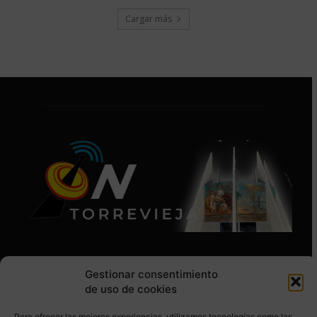
Cargar más
Gestionar consentimiento
de uso de cookies
Para ofrecer las mejores experiencias, utilizamos tecnologías como las