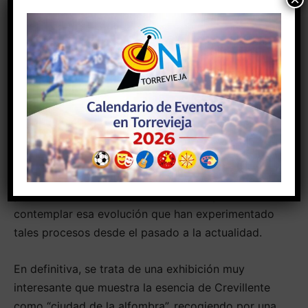
productivo correspondiente a principios y
mediados del siglo pasado visualizando los oficios
que contemplaba el mismo. Asimismo, se muestran
diferentes piezas únicas de alto valor como son
diseños realizados y coloreados a mano así como
ciertos elementos característicos de la tejeduría,
como la lanzadera y sus componentes.
Con el fin de reforzar la imagen visual, se
proyectará de forma ininterrumpida un vídeo de
presentación de UNIFAM en el que se podrá
contemplar esa evolución que han experimentado
tales procesos desde el pasado a la actualidad.
En definitiva, se trata de una exhibición muy
interesante que muestra la esencia de Crevillente
como “ciudad de la alfombra”, recogiendo por una