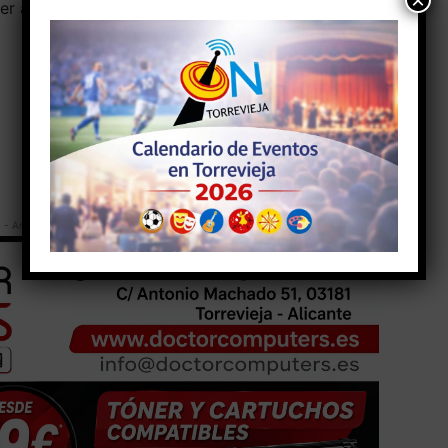
×
r a una mujer. La Benemérita se encuentra en la
- Anuncio -