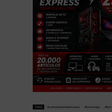
TAGS
#comunidadvalenciana
#torrevieja
#torr