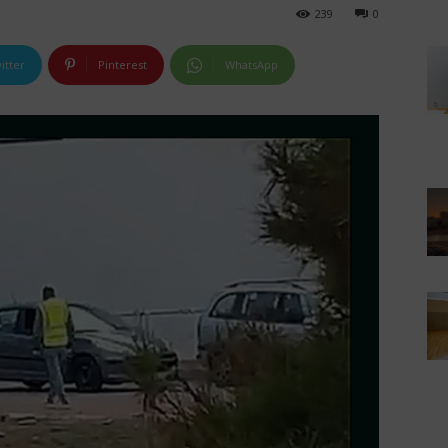
239
0
itter
Pinterest
WhatsApp