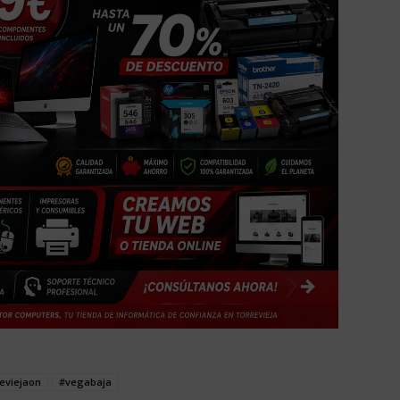
eviejaon
#vegabaja