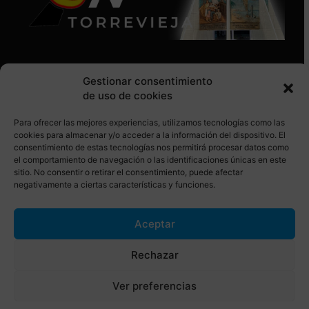
Gestionar consentimiento
de uso de cookies
Para ofrecer las mejores experiencias, utilizamos tecnologías como las
SÍGUENOS EN REDES SOCIALES
cookies para almacenar y/o acceder a la información del dispositivo. El
consentimiento de estas tecnologías nos permitirá procesar datos como
el comportamiento de navegación o las identificaciones únicas en este
sitio. No consentir o retirar el consentimiento, puede afectar
negativamente a ciertas características y funciones.
Aceptar
© Torrevieja ON. Desarrollado por
Netrotec
Rechazar
AVISO LEGAL
POLÍTICA DE COOKIES
Ver preferencias
POLÍTICA DE PRIVACIDAD