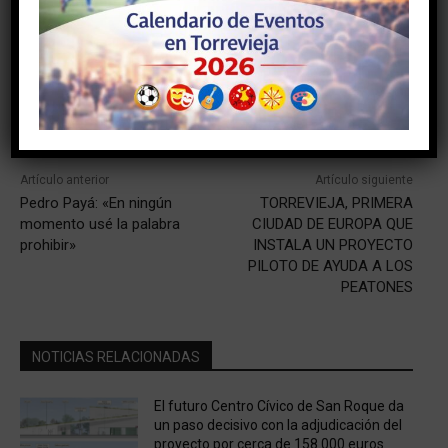
Facebook
Twitter
Pinterest
Artículo anterior
Artículo siguiente
Pedro Payá: «En ningún
TORREVIEJA, PRIMERA
momento usé la palabra
CIUDAD DE EUROPA QUE
prohibir»
INSTALA UN PROYECTO
PILOTO DE AYUDA A LOS
PEATONES
NOTICIAS RELACIONADAS
El futuro Centro Cívico de San Roque da
un paso decisivo con la adjudicación del
proyecto por cerca de 158.000 euros