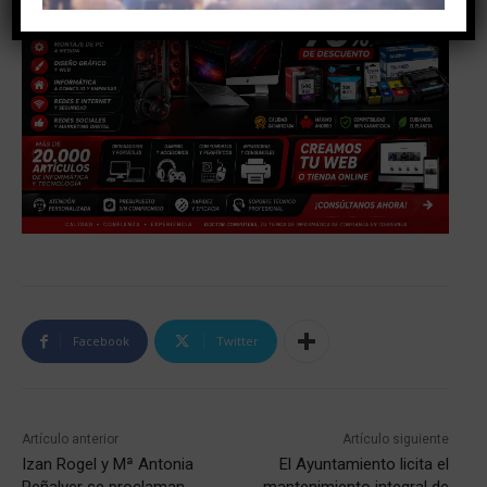
Facebook
Twitter
Artículo anterior
Artículo siguiente
Izan Rogel y Mª Antonia
El Ayuntamiento licita el