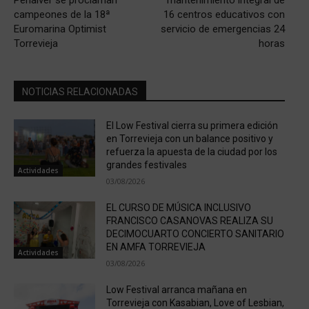
Peñalver se proclaman
mantenimiento integral de
campeones de la 18ª
16 centros educativos con
Euromarina Optimist
servicio de emergencias 24
Torrevieja
horas
NOTICIAS RELACIONADAS
El Low Festival cierra su primera edición
en Torrevieja con un balance positivo y
refuerza la apuesta de la ciudad por los
grandes festivales
Actividades
03/08/2026
EL CURSO DE MÚSICA INCLUSIVO
FRANCISCO CASANOVAS REALIZA SU
DECIMOCUARTO CONCIERTO SANITARIO
EN AMFA TORREVIEJA
Actividades
03/08/2026
Low Festival arranca mañana en
Torrevieja con Kasabian, Love of Lesbian,