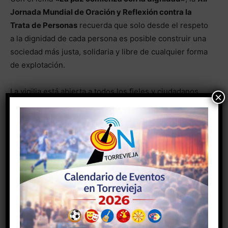
Jornada Mundial de Oración y Reflexión contra la
Trata de Personas
recuerda que solo desde el respeto
a la dignidad de cada persona es posible construir una
sociedad más justa, solidaria y libre de cualquier forma
de explotación.
La vigilia está abierta a todos los fieles y ciudadanos
×
que deseen unirse a este
acto de compromiso,
oración y sensibilización
frente a una de las realidades
sociales más graves de nuestro tiempo.
- Anuncio -