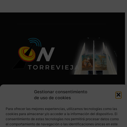
Gestionar consentimiento
de uso de cookies
Para ofrecer las mejores experiencias, utilizamos tecnologías como las
SÍGUENOS EN REDES SOCIALES
cookies para almacenar y/o acceder a la información del dispositivo. El
consentimiento de estas tecnologías nos permitirá procesar datos como
el comportamiento de navegación o las identificaciones únicas en este