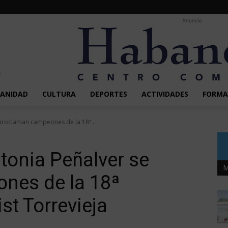
Anuncio
SANIDAD
CULTURA
DEPORTES
ACTIVIDADES
FORMA
 proclaman campeones de la 18ª...
tonia Peñalver se
M
nes de la 18ª
t Torrevieja