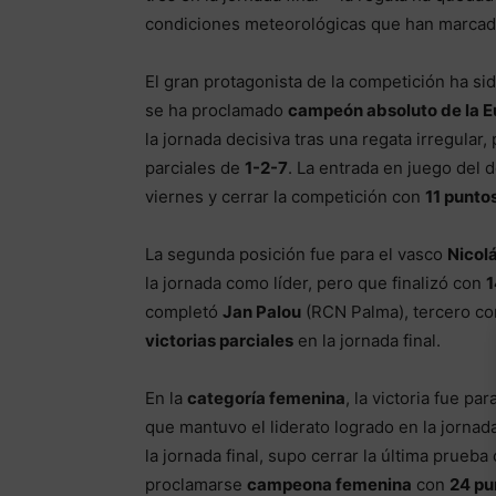
condiciones meteorológicas que han marcad
El gran protagonista de la competición ha sid
se ha proclamado
campeón absoluto de la E
la jornada decisiva tras una regata irregular
parciales de
1-2-7
. La entrada en juego del d
viernes y cerrar la competición con
11 punto
La segunda posición fue para el vasco
Nicol
la jornada como líder, pero que finalizó con
1
completó
Jan Palou
(RCN Palma), tercero c
victorias parciales
en la jornada final.
En la
categoría femenina
, la victoria fue pa
que mantuvo el liderato logrado en la jornad
la jornada final, supo cerrar la última prueb
proclamarse
campeona femenina
con
24 pu