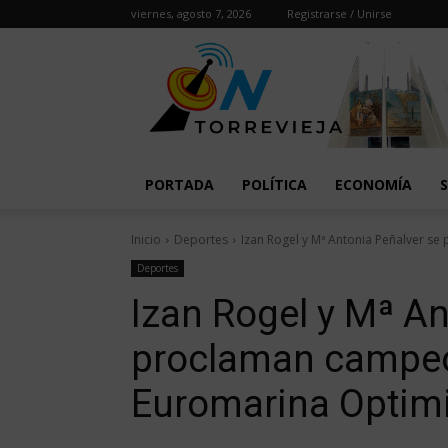
viernes, agosto 7, 2026
Registrarse / Unirse
PORTADA
POLÍTICA
ECONOMÍA
Inicio
Deportes
Izan Rogel y Mª Antonia Peñalver se
Deportes
Izan Rogel y Mª An
proclaman campeo
Euromarina Optimis