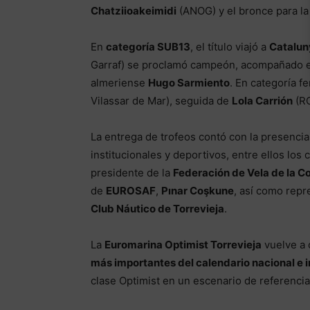
Chatziioakeimidi
(ANOG) y el bronce para la
En
categoría SUB13
, el título viajó a
Catalun
Garraf) se proclamó campeón, acompañado e
almeriense
Hugo Sarmiento
. En categoría f
Vilassar de Mar), seguida de
Lola Carrión
(RC
La entrega de trofeos contó con la presenci
institucionales y deportivos, entre ellos los
presidente de la
Federación de Vela de la C
de
EUROSAF
,
Pınar Coşkune
, así como rep
Club Náutico de Torrevieja
.
La
Euromarina Optimist Torrevieja
vuelve a 
más importantes del calendario nacional e i
clase Optimist en un escenario de referencia