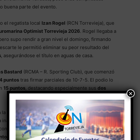
o buena parte del evento.
o el regatista local
Izan Rogel
(RCN Torrevieja), que
uromarina Optimist Torrevieja 2026
. Rogel llegaba a
, pero supo rendir a gran nivel el domingo, firmando
escarte le permitió eliminar su peor resultado del
s
, asegurándose el título en aguas de casa.
ás Bastard
(RCMA – R. Sporting Club), que comenzó
4 puntos
tras firmar parciales de 10-7-5. El podio lo
on
15 puntos
, destacando especialmente sus
dos
×
ra la murciana
Mª Antonia Peñalver
(CN Mar Menor),
a inaugural. A pesar de dos parciales complicados en
a con un sólido segundo puesto que le permitió
ntos
. La plata fue para la griega
Evangelia