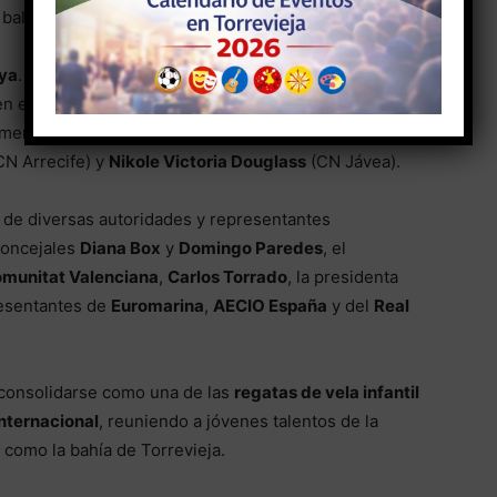
 balear
Emma Frau
(RCN Palma).
ya
. En la clasificación masculina,
Toni Rivas
(CN
n el podio por el estadounidense
Jonah Watson
y el
emenina, el triunfo fue para
Alexia Sotomayor
(CN
N Arrecife) y
Nikole Victoria Douglass
(CN Jávea).
a de diversas autoridades y representantes
 concejales
Diana Box
y
Domingo Paredes
, el
omunitat Valenciana
,
Carlos Torrado
, la presidenta
resentantes de
Euromarina
,
AECIO España
y del
Real
consolidarse como una de las
regatas de vela infantil
nternacional
, reuniendo a jóvenes talentos de la
 como la bahía de Torrevieja.