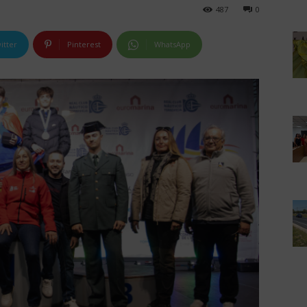
487
0
itter
Pinterest
WhatsApp