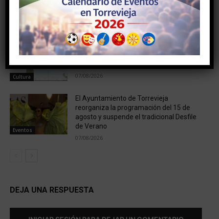
Reina de la Sal protagonizan el otoño
cultural de Torrevieja
09/08/2026
Cultura
El futuro Centro Cívico de San Roque da
un paso decisivo con la adjudicación del
proyecto por cerca de 158.000 euros
07/08/2026
Cultura
El Ayuntamiento de Torrevieja
reorganiza la programación del 15 de
agosto y suspende el tradicional Desfile
de Verano
Eventos
07/08/2026
DEJA UNA RESPUESTA