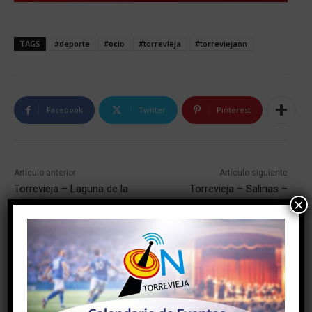
TAGS
#deporte
#ocio
#torrevieja
#torreviejaon
Facebook
Twitter
Pinterest
Artículo anterior
Artículo siguiente
Torrevieja – Laguna de la
Torrevieja – Salinas –
×
Mata – El Moncayo –
Torrevieja
Recorral – Torrevieja
NOTICIAS RELACIONADAS
Grandes conciertos, humor, flamenco y la