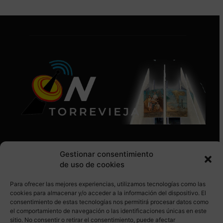
Gestionar consentimiento
de uso de cookies
Para ofrecer las mejores experiencias, utilizamos tecnologías como las
SÍGUENOS EN REDES SOCIALES
cookies para almacenar y/o acceder a la información del dispositivo. El
consentimiento de estas tecnologías nos permitirá procesar datos como
el comportamiento de navegación o las identificaciones únicas en este
sitio. No consentir o retirar el consentimiento, puede afectar