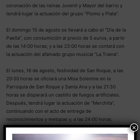
coronación de las reinas Juvenil y Mayor del barrio y
tendrá lugar la actuación del grupo “Plomo y Plata”.
El domingo 15 de agosto se llevará a cabo el “Día de la
Paella”, con consumición al precio de 5 euros, a partir
de las 14:00 horas; y a las 23:00 horas se contará con
la actuación del afamado grupo musical “La Trama”.
El lunes, 16 de agosto, festividad de San Roque, a las
20:30 horas se oficiará una Misa Solemne en la
Parroquia de San Roque y Santa Ana y a las 21:30
horas se disparará un castillo de fuegos artificiales.
Después, tendrá lugar la actuación de “Merchita”,
continuando con el acto de entrega de
reconocimientos y metopas y, a las 24:00 horas,
×
comenzará la actuación del cantante torrevejense
Jonathan Pons.