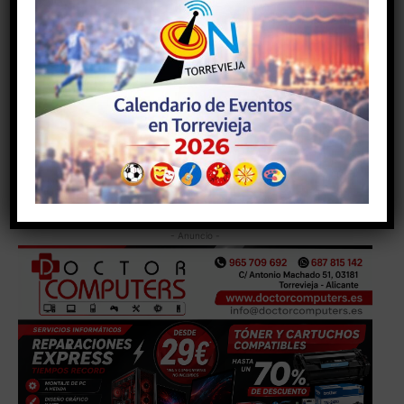
Todos los días a partir de las 20:30 horas, se ofrecerá a
todos los asistentes un sorteo de regalos a cargo de la
Asociación de Fiestas del Barrio de San Roque.Por
último, el martes 17 de agosto se pondrá el punto y
final a las fiestas con una misa en la Iglesia Parroquial
de San Roque y Santa Ana, en sufragio de todos los
difuntos del barrio, que comenzará a las 20:00 horas.
- Anuncio -