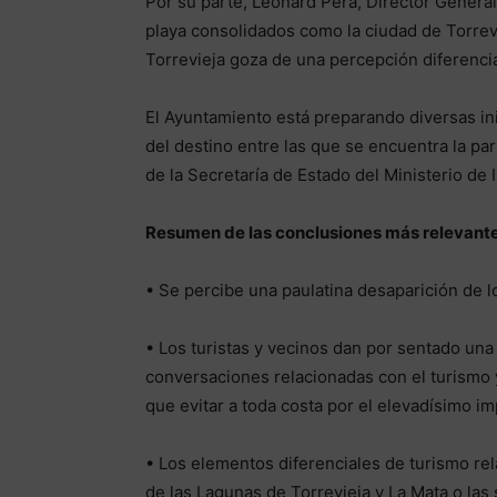
Por su parte, Leonard Pera, Director Genera
playa consolidados como la ciudad de Torrevie
Torrevieja goza de una percepción diferencia
El Ayuntamiento está preparando diversas inic
del destino entre las que se encuentra la par
de la Secretaría de Estado del Ministerio de 
Resumen
de las conclusio
nes más relevante
• Se percibe una paulatina desaparición de 
• Los turistas y vecinos dan por sentado una
conversaciones relacionadas con el turismo 
que evitar a toda costa por el elevadísimo i
• Los elementos diferenciales de turismo re
de las Lagunas de Torrevieja y La Mata o las s