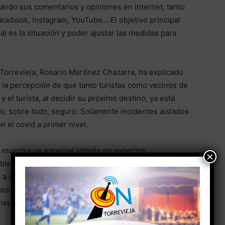
lizando sus comentarios y opiniones en internet, tanto
acebook, Instagram, YouTube… El objetivo principal
ál es la situación y poder ajustar las medidas para
Torrevieja, Rosario Martínez Chazarra, ha explicado
 la percepción de que tanto turistas como vecinos de
 el turista, al decidir su próximo destino, ya está
no, sobre todo, seguro. Solamente incidentes aislados
 el covid a primer nivel.
a muestra un especial interés en aspectos
×
mbiente, como el Parque Natural de las Lagunas de
n a sumarse al atractivo básico de destino de sol y
n son especialmente jóvenes, en su mayoría menores
masculina.