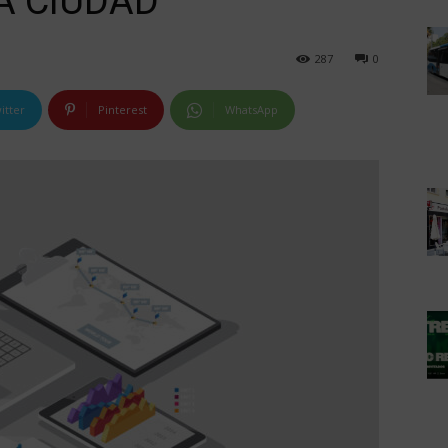
A CIUDAD
287
0
itter
Pinterest
WhatsApp