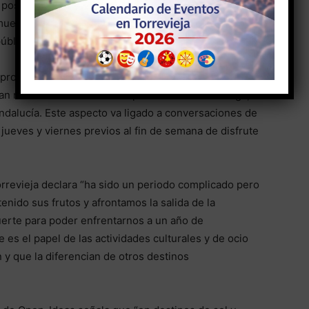
 positivos y ciertos sectores relacionados con el
muestran su capacidad tractora a la hora de ampliar el
úblico.
provienen la mayoría de los comentarios, seguido de
gran número de comentarios procedentes de Málaga,
ndalucía. Este aspecto va ligado a conversaciones de
jueves y viernes previos al fin de semana de disfrute
rrevieja declara “ha sido un periodo complicado pero
enido sus frutos y afrontamos la salida de la
uerte para poder enfrentarnos a un año de
es el papel de las actividades culturales y de ocio
y que la diferencian de otros destinos