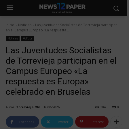
Inicio
Noticias
Las Juventudes Socialistas de Torrevieja participan
en el Campus Europeo "La respuesta...
Noticias
Política
Las Juventudes Socialistas
de Torrevieja participan en el
Campus Europeo «La
respuesta es Europa»
celebrado en Bruselas
Autor:
Torrevieja ON
16/06/2026
304
0
Facebook
Twitter
Pinterest