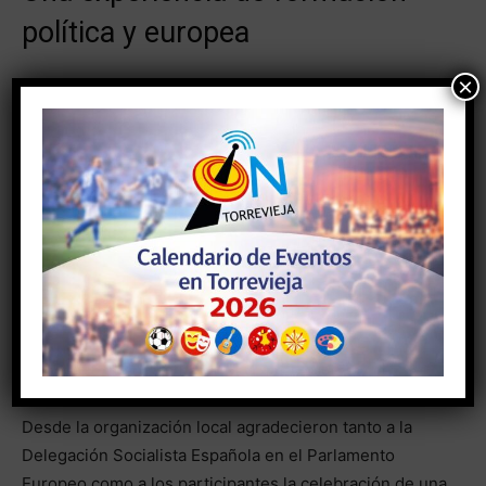
política y europea
×
Las representantes de las Juventudes Socialistas de
Torrevieja destacaron la oportunidad que supone
participar en espacios de debate político dentro de las
instituciones europeas.
Julia Manzanares señaló que la experiencia les
permitió conocer de primera mano el funcionamiento
de la política comunitaria, intercambiar ideas con
jóvenes de diferentes territorios y ampliar
conocimientos sobre los principales retos que afronta
actualmente la Unión Europea.
Desde la organización local agradecieron tanto a la
Delegación Socialista Española en el Parlamento
Europeo como a los participantes la celebración de una