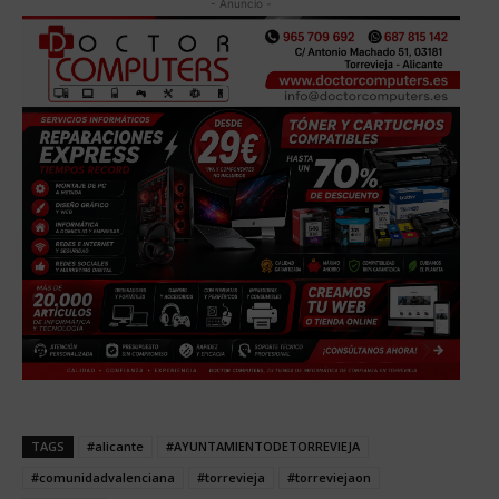
- Anuncio -
TAGS
#alicante
#AYUNTAMIENTODETORREVIEJA
#comunidadvalenciana
#torrevieja
#torreviejaon