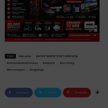
TAGS
#alicante
#AYUNTAMIENTODETORREVIEJA
#comunidadvalenciana
#deporte
#torrevieja
#torreviejaon
#vegabaja
Facebook
Twitter
Pinterest