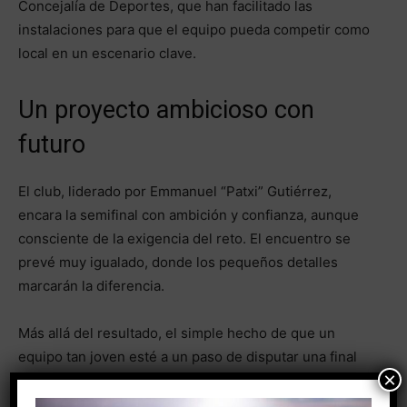
Concejalía de Deportes, que han facilitado las
instalaciones para que el equipo pueda competir como
local en un escenario clave.
Un proyecto ambicioso con
futuro
El club, liderado por Emmanuel “Patxi” Gutiérrez,
encara la semifinal con ambición y confianza, aunque
consciente de la exigencia del reto. El encuentro se
prevé muy igualado, donde los pequeños detalles
marcarán la diferencia.
Más allá del resultado, el simple hecho de que un
equipo tan joven esté a un paso de disputar una final
×
autonómica ya supone un éxito sin precedentes para el
deporte base en la ciudad.