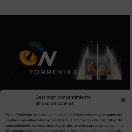
Gestionar consentimiento
de uso de cookies
Para ofrecer las mejores experiencias, utilizamos tecnologías como las
SÍGUENOS EN REDES SOCIALES
cookies para almacenar y/o acceder a la información del dispositivo. El
consentimiento de estas tecnologías nos permitirá procesar datos como
el comportamiento de navegación o las identificaciones únicas en este