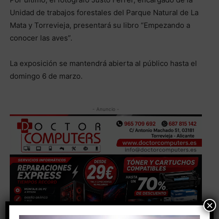
Unidad de trabajos forestales del Parque Natural de La
Mata y Torrevieja, presentará su libro “Empezando a
conocer las aves”.
La exposición se mantendrá abierta al público hasta el
domingo 6 de marzo.
- Anuncio -
×