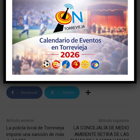
TAGS
#AYUNTAMIENTODETORREVIEJA
#torrevieja
#torreviejaon
#vegabaja
Facebook
Twitter
Artículo anterior
Artículo siguiente
La policía local de Torrevieja
LA CONCEJALÍA DE MEDIO
impone una sanción de más
AMBIENTE RETIRA DE LAS