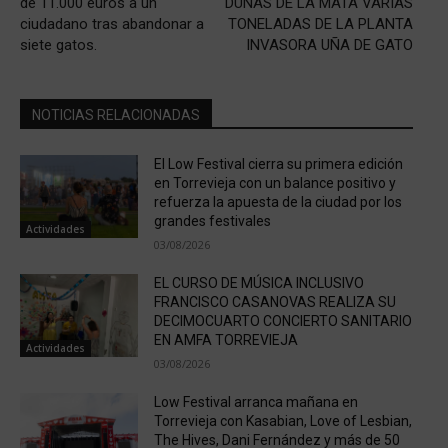
de 11.000 euros a un
DUNAS DE LA MATA VARIAS
ciudadano tras abandonar a
TONELADAS DE LA PLANTA
siete gatos.
INVASORA UÑA DE GATO
NOTICIAS RELACIONADAS
El Low Festival cierra su primera edición
en Torrevieja con un balance positivo y
refuerza la apuesta de la ciudad por los
grandes festivales
Actividades
03/08/2026
EL CURSO DE MÚSICA INCLUSIVO
FRANCISCO CASANOVAS REALIZA SU
DECIMOCUARTO CONCIERTO SANITARIO
EN AMFA TORREVIEJA
Actividades
03/08/2026
Low Festival arranca mañana en
Torrevieja con Kasabian, Love of Lesbian,
The Hives, Dani Fernández y más de 50