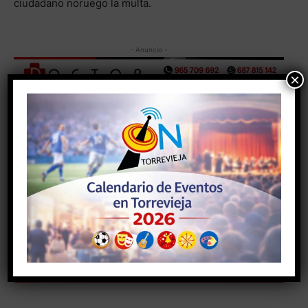
ciudadano noruego la multa.
- Anuncio -
×