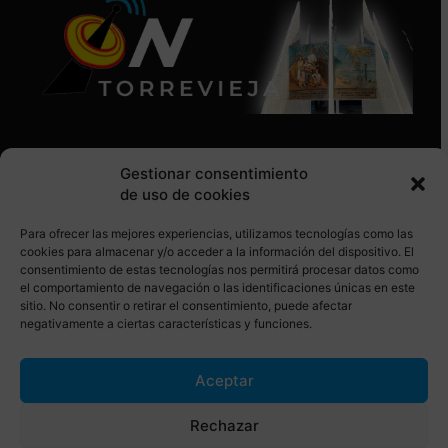
Gestionar consentimiento
de uso de cookies
Para ofrecer las mejores experiencias, utilizamos tecnologías como las
SÍGUENOS EN REDES SOCIALES
cookies para almacenar y/o acceder a la información del dispositivo. El
consentimiento de estas tecnologías nos permitirá procesar datos como
el comportamiento de navegación o las identificaciones únicas en este
sitio. No consentir o retirar el consentimiento, puede afectar
negativamente a ciertas características y funciones.
Aceptar
© Torrevieja ON. Desarrollado por
Netrotec
Rechazar
AVISO LEGAL
POLÍTICA DE COOKIES