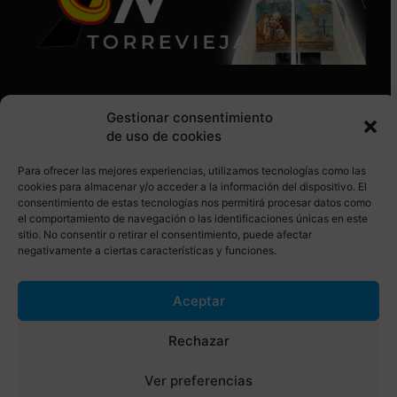
Gestionar consentimiento
de uso de cookies
Para ofrecer las mejores experiencias, utilizamos tecnologías como las
SÍGUENOS EN REDES SOCIALES
cookies para almacenar y/o acceder a la información del dispositivo. El
consentimiento de estas tecnologías nos permitirá procesar datos como
el comportamiento de navegación o las identificaciones únicas en este
sitio. No consentir o retirar el consentimiento, puede afectar
negativamente a ciertas características y funciones.
Aceptar
© Torrevieja ON. Desarrollado por
Netrotec
Rechazar
AVISO LEGAL
POLÍTICA DE COOKIES
Ver preferencias
POLÍTICA DE PRIVACIDAD