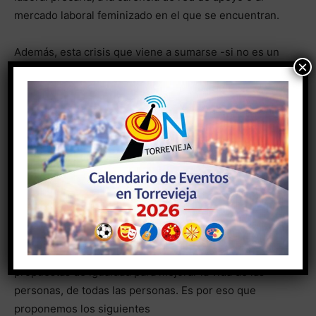
mercado laboral feminizado en el que se encuentran.
Además, esta crisis que viene a sumarse -si no es un
×
efecto- a las crisis económica y climática que ya
arrastrábamos. Por esa razón, hay que apostar por un
modelo socioeconómico sostenible, que pongo la salud
de las personas y el planeta en el centro de las
políticas, donde las curas y el sostenimiento de la vida
estén en el centro.
Desde los ayuntamientos, que somos la primera puerta
a la ciudadanía de las políticas públicas, tenemos que
hacer un mayor esfuerzo para contribuir a la igualdad
real entre mujeres y hombres, apoyando a las
propuestas de igualdad para mejorar la vida de las
personas, de todas las personas. Es por eso que
proponemos los siguientes