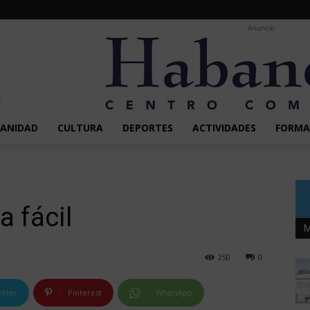
Anuncio
SANIDAD
CULTURA
DEPORTES
ACTIVIDADES
FORMA
a fácil
M
250
0
itter
Pinterest
WhatsApp