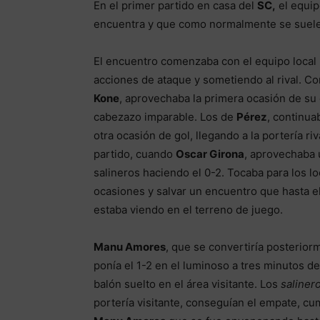
En el primer partido en casa del
SC,
el equip
encuentra y que como normalmente se suele 
El encuentro comenzaba con el equipo loca
acciones de ataque y sometiendo al rival. Cor
Kone
, aprovechaba la primera ocasión de su
cabezazo imparable. Los de
Pérez
, continua
otra ocasión de gol, llegando a la portería r
partido, cuando
Oscar Girona
, aprovechaba u
salineros haciendo el 0-2. Tocaba para los l
ocasiones y salvar un encuentro que hasta e
estaba viendo en el terreno de juego.
Manu Amores
, que se convertiría posteriorm
ponía el 1-2 en el luminoso a tres minutos de
balón suelto en el área visitante. Los
saliner
portería visitante, conseguían el empate, cum