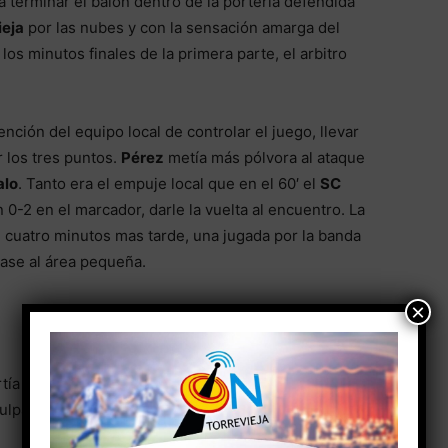
terminar el balón dentro de la portería defendida
ieja
por las nubes y con la sensación amarga del
os minutos finales de la primera parte, el arbitro
ción del equipo local de controlar el juego, llevar
r los tres puntos.
Pérez
metía más pólvora al ataque
alo
. Tanto era el empuje local que en el 60′ el
SC
0-2 en el marcador, darle la vuelta al encuentro. La
e cuatro minutos mas tarde, una jugada por la banda
pase al área pequeña.
×
tía en «
correcalles
«, pero que finalizaría con el
SC
lpa, en una ocasión del poste y en otras por la