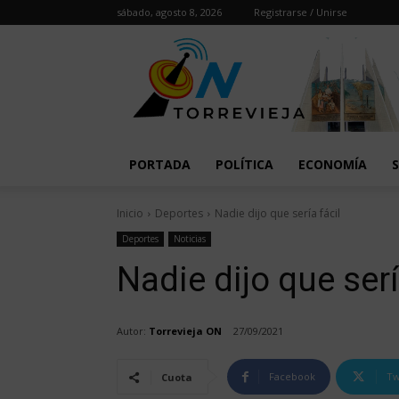
sábado, agosto 8, 2026
Registrarse / Unirse
PORTADA
POLÍTICA
ECONOMÍA
Inicio
Deportes
Nadie dijo que sería fácil
Deportes
Noticias
Nadie dijo que serí
Autor:
Torrevieja ON
27/09/2021
Facebook
Tw
Cuota