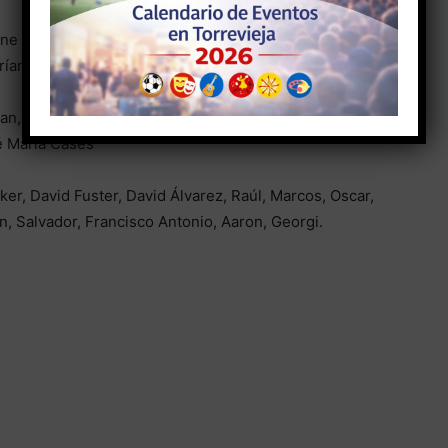
ne en cuarta posición con los mismos puntos que
rían en estos momentos los líderes.
ian, Liam, Arias, Sami, Manu Amores, Kevin, Fredrik.
é María Cases
, Iker, David Fuster, David Álvarez, Raúl, Marcos, Oscar,
n, Salvador, Francisco Antonio, Aaron, Georgi.