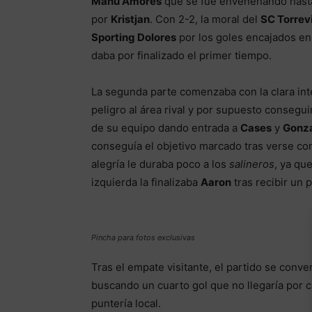
Manu Amores
que se fue envenenando hasta 
por
Kristjan
. Con 2-2, la moral del
SC Torrev
Sporting Dolores
por los goles encajados en l
daba por finalizado el primer tiempo.
La segunda parte comenzaba con la clara inten
peligro al área rival y por supuesto consegui
de su equipo dando entrada a
Cases
y
Gonz
conseguía el objetivo marcado tras verse con 
alegría le duraba poco a los
salineros
, ya qu
izquierda la finalizaba
Aaron
tras recibir un 
Pincha para fotos exclusivas
Tras el empate visitante, el partido se conver
buscando un cuarto gol que no llegaría por cu
puntería local.