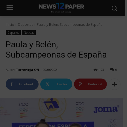
Inicio
Deportes
Paula y Belén, Subcampeonas de España
Deportes
Noticias
Paula y Belén,
Subcampeonas de España
Autor:
Torrevieja ON
20/06/2021
173
0
Facebook
Twitter
Pinterest