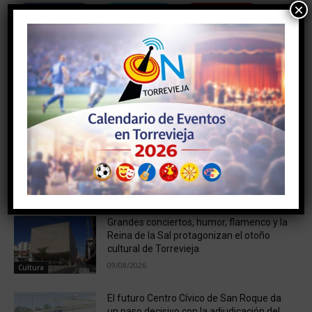
×
Facebook
Twitter
Pinterest
Artículo anterior
Artículo siguiente
Algunos alcaldes se
Ander Martin de remo
«retratan» ante los
olimpico
trabajadores del hospital de
Torrevieja
NOTICIAS RELACIONADAS
Grandes conciertos, humor, flamenco y la
Reina de la Sal protagonizan el otoño
cultural de Torrevieja
09/08/2026
Cultura
El futuro Centro Cívico de San Roque da
un paso decisivo con la adjudicación del